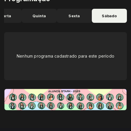
uarta
Quinta
Sexta
Sábado
Nenhum programa cadastrado para este período